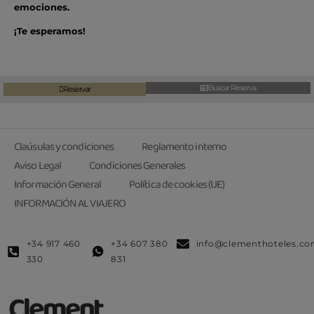
emociones.
¡Te esperamos!
Buscar Reserva
Reservar
Claúsulas y condiciones
Reglamento interno
Aviso Legal
Condiciones Generales
Información General
Política de cookies (UE)
INFORMACIÓN AL VIAJERO
+34 917 460
+34 607 380
info@clementhoteles.c
330
831