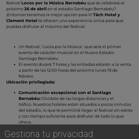
festival
Locos por la Música Bernabéu
que se celebrará el
próximo
26 de abril
en el estadio Santiago Bernabéu?
¡Entonces tenemos la mejor opción para ti!
Täch Hotel y
Clement Hotel
te ofrecen una experiencia única para que
puedas disfrutar al máximo del festival.
Un festival, ‘Locos por la Música’, que será el primer
evento de carácter musical en el Nuevo Estadio
Santiago Bernabéu
El evento durará 7 horas y las entradas estarán a la venta
a partir de las 12:00 horas del próximo lunes 19 de
febrero
Ubicación privilegiada:
Comunicación excepcional con el Santiago
Bernabéu:
Olvídate de las largas distancias y el
tráfico. Nuestros hoteles están situados a pocos minutos
del estadio, lo que te permitirá llegar al festival sin estrés
y con tiempo suficiente para disfrutar de todo lo que
ofrece.
Comodidad y confort:
Gestiona tu privacidad
Habitaciones modernas y equipadas:
Disfruta de un