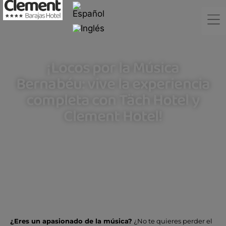
¡Locos por la Música
Bernabéu: vive la experiencia
completa con Täch Hotel y
Clement Hotel!
¿Eres un apasionado de la música?
¿No te quieres perder el