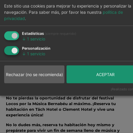
descanso reparador en nuestras habitaciones, que
Este sitio usa cookies para mejorar tu experiencia y personalizar la
cuentan con todas las comodidades para que te sientas
navegación.
Para saber más, por favor lea nuestra
política de
como en casa.
privacidad
.
Servicios de alta calidad:
Ofrecemos una amplia gama
de servicios para que tu estancia sea lo más agradable
posible, incluyendo wifi gratuito, gimnasio, restaurante y
Estadísticas
(siempre requerido)
bar.
↓
1
servicio
Ofertas exclusivas:
Personalización
↓
1
servicio
Precios especiales para grupos:
¿Vienes al festival con
amigos o familiares? Te ofrecemos precios especiales
para grupos.
Reserva tu habitación ahora y vive una experiencia
Rechazar (no se recomienda)
ACEPTAR
inolvidable:
Täch Hotel:
https://www.tach-hotel.es/
¡Realizado con
Clement Hotel:
https://www.clementhoteles.com/
No te pierdas la oportunidad de disfrutar del festival
Locos por la Música Bernabéu al máximo. ¡Reserva tu
habitación en Täch Hotel o Clement Hotel y vive una
experiencia única!
No lo dudes más, reserva tu habitación hoy mismo y
prepárate para vivir un fin de semana lleno de música y