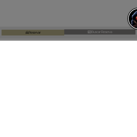
Buscar Reserva
Reservar
Claúsulas y condiciones
Reglamento interno
Aviso Legal
Condiciones Generales
Información General
Política de cookies (UE)
INFORMACIÓN AL VIAJERO
+34 917 460
+34 607 380
info@clementhoteles.c