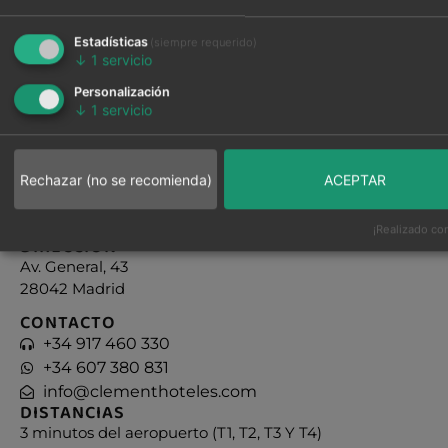
Estadísticas
(siempre requerido)
↓
1
servicio
Personalización
VER GALERÍA DE FOTOS
↓
1
servicio
Rechazar (no se recomienda)
ACEPTAR
¡Realizado con
DIRECCIÓN
Av. General, 43
28042 Madrid
CONTACTO
+34 917 460 330
+34 607 380 831
info@clementhoteles.com
DISTANCIAS
3 minutos del aeropuerto (T1, T2, T3 Y T4)