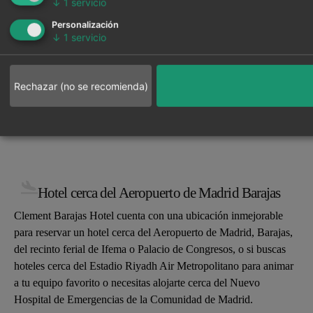
↓
1
servicio
Personalización
↓
1
servicio
Rechazar (no se recomienda)
A sólo 3
Consigue un 25%
Descargar
Descargar
para
para IOS
minutos del
de descuento con
COMO
Android
LLEGAR AL
Aeropuerto
el código de
HOTEL
Adolfo
descuento
Ubicación
Clement
Suárez
“
SUPERCLEMENT
“
Ofertas
Consigue
Check-
Hotel cerca del Aeropuerto de Madrid Barajas
Para una
se
perfecta
Madrid-
*APLICABLE EN EN
las mejores
exclusivas
Calidad
mayor
Barajas, y de
in
Disfruta de tu
encuentra
MOMENTO DE LA
Clement Barajas Hotel cuenta con una ubicación inmejorable
ofertas para
los Recintos
comodidad
estancia en un
en la
y
RESERVA
online
para reservar un hotel cerca del Aeropuerto de Madrid, Barajas,
Feriales de
alojarse
en el Check-
hotel muy
mejor
comodidad
del recinto ferial de Ifema o Palacio de Congresos, o si buscas
IFEMA
junto al
in y Check-
próximo al
ubicación.
hoteles cerca del Estadio Riyadh Air Metropolitano para animar
Aeropuerto
out, le
aeropuerto de
Disfrutarás
a tu equipo favorito o necesitas alojarte cerca del Nuevo
de Madrid,
recomendamos
Barajas con
de tu
Hospital de Emergencias de la Comunidad de Madrid.
con parking
utilizar
PARKING DE
estancia