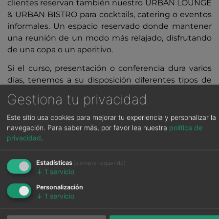
clientes reservan también nuestro URBAN LOUNGE
& URBAN BISTRO para cocktails, catering o eventos
informales. Un espacio reservado donde mantener
una reunión de un modo más relajado, disfrutando
de una copa o un aperitivo.
Si el curso, presentación o conferencia dura varios
días, tenemos a su disposición diferentes tipos de
habitaciones e incluso habitaciones por horas para
Gestiona tu privacidad
sus asistentes. En nuestro
URBAN BISTRO
le
ofrecemos menús o cocktails para sus eventos.
Este sitio usa cookies para mejorar tu experiencia y personalizar la
navegación.
Para saber más, por favor lea nuestra
política de
privacidad
.
Estadísticas
(siempre requerido)
↓
1
servicio
Personalización
↓
1
servicio