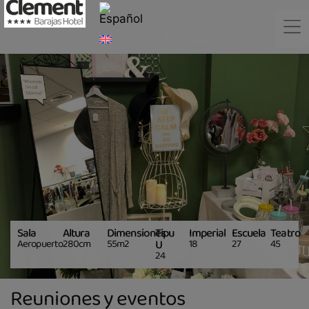
Sala
Altura
Dimensiones
Tipu
Imperial
Escuela
Teatro
Aeropuerto
280cm
55m2
U
18
27
45
24
Reuniones y eventos