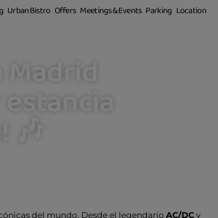
g
Urban Bistro
Offers
Meetings & Events
Parking
Location
n Madrid
r estancia
! 🎶
 icónicas del mundo. Desde el legendario
AC/DC
y