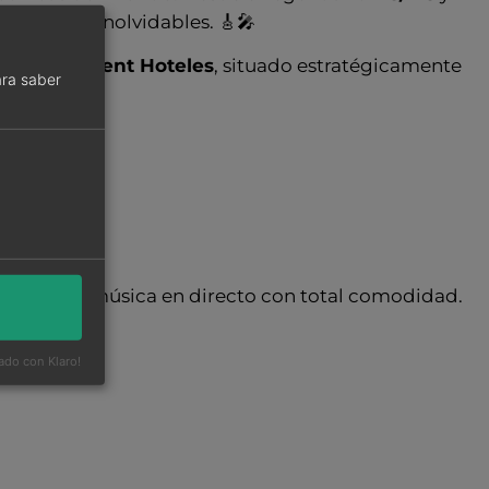
pectáculos inolvidables. 🎸🎤
te en Clement Hoteles
, situado estratégicamente
ra saber
 la mejor música en directo con total comodidad.
ado con Klaro!