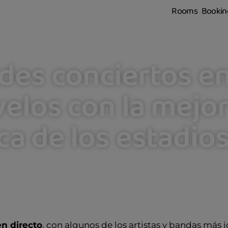
Rooms
Bookin
des conciertos e
velos con la mejo
ca de los estadios
en directo
, con algunos de los artistas y bandas más