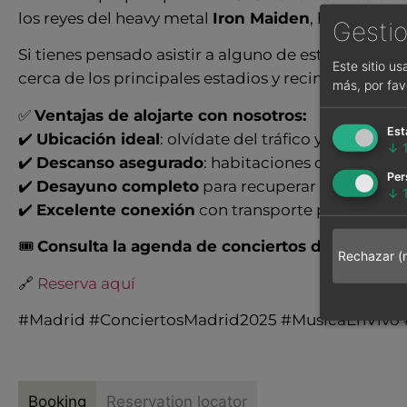
los reyes del heavy metal
Iron Maiden
, hasta estre
Gestio
Si tienes pensado asistir a alguno de estos concier
Este sitio u
cerca de los principales estadios y recintos de la c
más, por fav
✅
Ventajas de alojarte con nosotros:
Est
✔️
Ubicación ideal
: olvídate del tráfico y llega c
↓
✔️
Descanso asegurado
: habitaciones confortable
Per
✔️
Desayuno completo
para recuperar energía de
↓
✔️
Excelente conexión
con transporte público y p
🎟️
Consulta la agenda de conciertos de 2025
y
re
Rechazar (
🔗
Reserva aquí
#Madrid #ConciertosMadrid2025 #MusicaEnVivo
Booking
Reservation locator